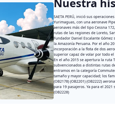
Nuestra his
SAETA PERÚ, inició sus operaciones
Yurimaguas, con una aeronave Piper
aeronaves más del tipo Cessna 172, 
rutas de las regiones de Loreto, San
Fundador Daniel Escalante Gómez s
la Amazonía Peruana. Por el año 2014
incorporación a la flota de dos ae
superior capaz de volar por todo el
En el año 2015 se apertura la ruta T
subvencionados a distintas rutas d
entramos en la categoría Commuter
tamaño y mayor capacidad; los fa
(OB2178) (OB2201) (OB2222) aeron
para 19 pasajeros. Ya para el 2021
(OB2228)