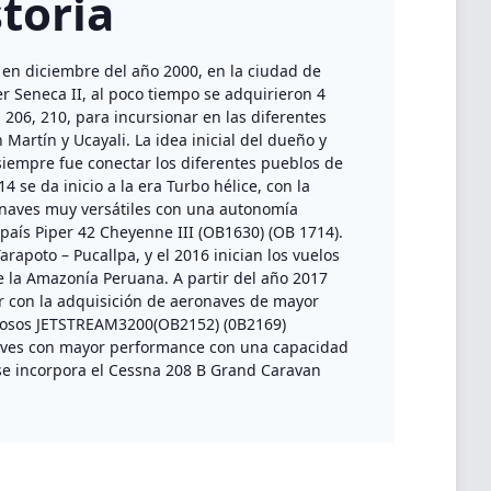
toria
 en diciembre del año 2000, en la ciudad de
 Seneca II, al poco tiempo se adquirieron 4
206, 210, para incursionar en las diferentes
 Martín y Ucayali. La idea inicial del dueño y
iempre fue conectar los diferentes pueblos de
 se da inicio a la era Turbo hélice, con la
ronaves muy versátiles con una autonomía
 país Piper 42 Cheyenne III (OB1630) (OB 1714).
arapoto – Pucallpa, y el 2016 inician los vuelos
e la Amazonía Peruana. A partir del año 2017
 con la adquisición de aeronaves de mayor
mosos JETSTREAM3200(OB2152) (0B2169)
aves con mayor performance con una capacidad
 se incorpora el Cessna 208 B Grand Caravan